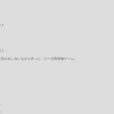
け？
思う…
意見を出し合いながら作った「ビー玉障害物ゲーム」
た。