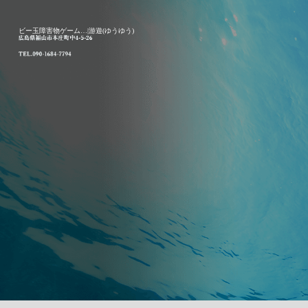
ビー玉障害物ゲーム…|游遊(ゆうゆう)