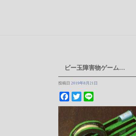
ビー玉障害物ゲーム…
投稿日
2019年8月21日
Fa
T
Li
ce
wi
ne
bo
tte
ok
r