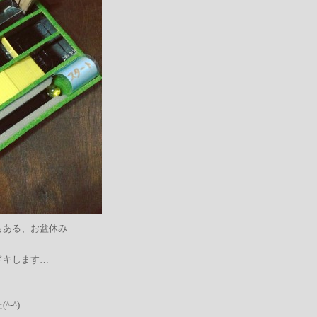
もある、お盆休み…
ドキします…
-^)