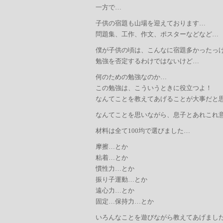
一方で…
子供の宿題も山場を迎えております…
問題集、工作、作文、ポスターなどなど…
僕が子供の頃は、こんなに宿題多かったっ
勉強を否定するわけではないけど…
何のための勉強なのか…
この勉強は、こういうときに役立つよ！
なんてことを教えてあげることが大事だと
なんてことを思いながら、息子とあれこれ
材料は全て100均で選びました…
摩擦…とか
粘着…とか
慣性力…とか
振り子運動…とか
遠心力…とか
固定…保持力…とか
いろんなことを遊びながら教えてあげまし