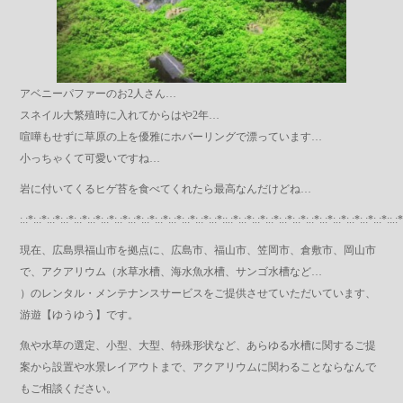
アベニーパファーのお2人さん…
スネイル大繁殖時に入れてからはや2年…
喧嘩もせずに草原の上を優雅にホバーリングで漂っています…
小っちゃくて可愛いですね…
岩に付いてくるヒゲ苔を食べてくれたら最高なんだけどね…
:.:*:.:*:.:*:.:*:.:*:.:*:.:*:.:*:.:*:.:*:.:*:.:*:.:*:.:*:.:*::.:*:.:*:.:*:.:*:.:*:.:*:.:*:.:*:.:*:.:*:.:*:.:*::.:*
現在、広島県福山市を拠点に、広島市、福山市、笠岡市、倉敷市、岡山市
で、アクアリウム（水草水槽、海水魚水槽、サンゴ水槽など…
）のレンタル・メンテナンスサービスをご提供させていただいています、
游遊【ゆうゆう】です。
魚や水草の選定、小型、大型、特殊形状など、あらゆる水槽に関するご提
案から設置や水景レイアウトまで、アクアリウムに関わることならなんで
もご相談ください。