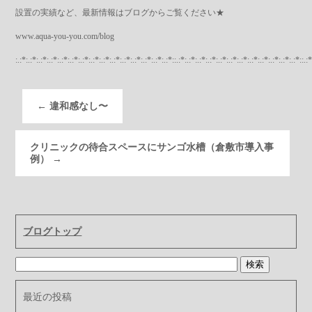
設置の実績など、最新情報はブログからご覧ください★
www.aqua-you-you.com/blog
:.:*:.:*:.:*:.:*:.:*:.:*:.:*:.:*:.:*:.:*:.:*:.:*:.:*:.:*:.:*::.:*:.:*:.:*:.:*:.:*:.:*:.:*:.:*:.:*:.:*:.:*:.:*::.:*
←
違和感なし〜
クリニックの待合スペースにサンゴ水槽（倉敷市導入事
例）
→
ブログトップ
最近の投稿