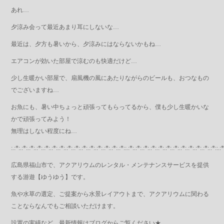
あれ…
夕涼み会って最近あまり耳にしないな…
最近は、夕方も暑いから、夕涼みにはならないかもね…
エアコンが効いた部屋で涼むのも快適だけど…
少し生暖かい部屋で、扇風機の風にあたりながらのビールも、おつなもの
でございますね…
お魚にも、暑い中ちょっと頑張ってもらってるから、僕も少し生暖かいな
かで頑張ってみよう！
無理はしない程度にね…
:.:*:.:*:.:*:.:*:.:*:.:*:.:*:.:*:.:*:.:*:.:*:.:*:.:*:.:*:.:*::.:*:.:*:.:*:.:*:.:*:.:*:.:*:.:*:.:*:.:*:.:*:.:*::.:*
広島県福山市で、アクアリウムのレンタル・メンテナンスサービスを提供
する游遊【ゆうゆう】です。
魚や水草の選定、ご提案から水景レイアウトまで、アクアリウムに関わる
ことならなんでもご相談いただけます。
設置の実績など、最新情報はブログからご覧ください★