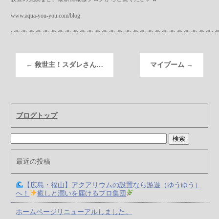
www.aqua-you-you.com/blog
:.:*:.:*:.:*:.:*:.:*:.:*:.:*:.:*:.:*:.:*:.:*:.:*:.:*:.:*:.:*::.:*:.:*:.:*:.:*:.:*:.:*:.:*:.:*:.:*:.:*:.:*:.:*::.:*
←
救世主！スダレさん…
マイブーム
→
ブログトップ
最近の投稿
【広島・福山】アクアリウムの設置なら游遊（ゆうゆう）
へ！
癒しと潤いを届けるプロ集団
ホームページリニューアルしました。